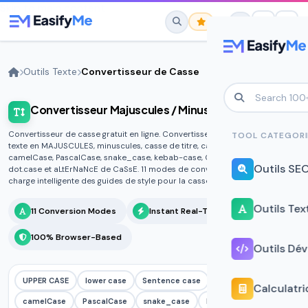
Skip to main content
Outils Texte
Convertisseur de Casse
Convertisseur Majuscules / Minuscules
No favorites yet.
Star any tool to save it here for quick
Convertisseur de casse gratuit en ligne. Convertissez instantanément du
TOOL CATEGORI
access.
texte en MAJUSCULES, minuscules, casse de titre, casse de phrase,
camelCase, PascalCase, snake_case, kebab-case, CONSTANT_CASE,
Outils SE
dot.case et aLtErNaNcE de CaSsE. 11 modes de conversion avec prise en
charge intelligente des guides de style pour la casse de titre.
Outils Tex
11 Conversion Modes
Instant Real-Time
100% Browser-Based
Outils Dé
UPPER CASE
lower case
Sentence case
Title Case
Calculatri
camelCase
PascalCase
snake_case
kebab-case