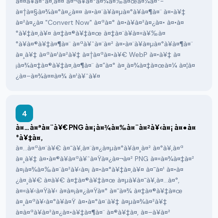
à¤¤à¥à¤°à¤‚à¤¤ à¤¬à¥à¤°à¤¾à¤‰à¤œà¤¼à¤°-
à¤†à¤§à¤¾à¤°à¤¿à¤¤ à¤•à¤¨à¥à¤µà¤°à¥à¤¶à¤¨ à¤•à¥‡
à¤²à¤¿à¤ "Convert Now" à¤ªà¤° à¤•à¥à¤²à¤¿à¤• à¤•à¤
°à¥‡à¤‚à¥¤ à¤‡à¤®à¥‡à¤œ à¤‡à¤¨à¥à¤«à¥‰à¤
°à¥à¤®à¥‡à¤¶à¤¨ à¤ªà¥ˆà¤¨à¤² à¤•à¤¨à¥à¤µà¤°à¥à¤¶à¤¨
à¤¸à¥‡ à¤ªà¤¹à¤²à¥‡ à¤†à¤ªà¤•à¥€ WebP à¤•à¥‡ à¤
¡à¤¾à¤‡à¤®à¥‡à¤‚à¤¶à¤¨ à¤”à¤° à¤¸à¤¾à¤‡à¤œà¤¼ à¤¦à¤
¿à¤–à¤¾à¤¤à¤¾ à¤¹à¥ˆà¥¤
4
à¤…à¤ªà¤¨à¥€ PNG à¤¡à¤¾à¤‰à¤¨à¤²à¥‹à¤¡ à¤•à¤
°à¥‡à¤‚
à¤…à¤ªà¤¨à¥€ à¤¯à¥‚à¤¨à¤¿à¤µà¤°à¥à¤¸à¤² à¤°à¥‚à¤ª
à¤¸à¥‡ à¤•à¤®à¥à¤ªà¥ˆà¤Ÿà¤¿à¤¬à¤² PNG à¤«à¤¾à¤‡à¤²
à¤¡à¤¾à¤‰à¤¨à¤²à¥‹à¤¡ à¤•à¤°à¥‡à¤‚à¥¤ à¤¯à¤¹ à¤•à¤
¿à¤¸à¥€ à¤­à¥€ à¤‡à¤®à¥‡à¤œ à¤µà¥à¤¯à¥‚à¤…à¤°,
à¤«à¥‹à¤Ÿà¥‹ à¤à¤¡à¤¿à¤Ÿà¤° à¤¯à¤¾ à¤‡à¤®à¥‡à¤œ
à¤¸à¤ªà¥‹à¤°à¥à¤Ÿ à¤•à¤°à¤¨à¥‡ à¤µà¤¾à¤²à¥‡
à¤à¤ªà¥à¤²à¤¿à¤•à¥‡à¤¶à¤¨ à¤®à¥‡à¤‚ à¤–à¥à¤²