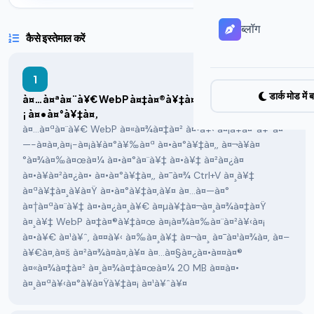
ब्लॉग
कैसे इस्तेमाल करें
1
डार्क मोड में ब
à¤…à¤ªà¤¨à¥€ WebP à¤‡à¤®à¥‡à¤œ à¤…à¤ªà¤²à¥‹à¤
¡ à¤•à¤°à¥‡à¤‚
à¤…à¤ªà¤¨à¥€ WebP à¤«à¤¾à¤‡à¤² à¤•à¥‹ à¤¡à¥à¤°à¥ˆà¤
—-à¤à¤‚à¤¡-à¤¡à¥à¤°à¥‰à¤ª à¤•à¤°à¥‡à¤‚, à¤¬à¥à¤
°à¤¾à¤‰à¤œà¤¼ à¤•à¤°à¤¨à¥‡ à¤•à¥‡ à¤²à¤¿à¤
à¤•à¥à¤²à¤¿à¤• à¤•à¤°à¥‡à¤‚, à¤¯à¤¾ Ctrl+V à¤¸à¥‡
à¤ªà¥‡à¤¸à¥à¤Ÿ à¤•à¤°à¥‡à¤‚à¥¤ à¤…à¤—à¤°
à¤†à¤ªà¤¨à¥‡ à¤•à¤¿à¤¸à¥€ à¤µà¥‡à¤¬à¤¸à¤¾à¤‡à¤Ÿ
à¤¸à¥‡ WebP à¤‡à¤®à¥‡à¤œ à¤¡à¤¾à¤‰à¤¨à¤²à¥‹à¤¡
à¤•à¥€ à¤¹à¥ˆ, à¤¤à¥‹ à¤‰à¤¸à¥‡ à¤¬à¤¸ à¤¯à¤¹à¤¾à¤‚ à¤–
à¥€à¤‚à¤š à¤²à¤¾à¤à¤‚à¥¤ à¤…à¤§à¤¿à¤•à¤¤à¤®
à¤«à¤¾à¤‡à¤² à¤¸à¤¾à¤‡à¤œà¤¼ 20 MB à¤¤à¤•
à¤¸à¤ªà¥‹à¤°à¥à¤Ÿà¥‡à¤¡ à¤¹à¥ˆà¥¤