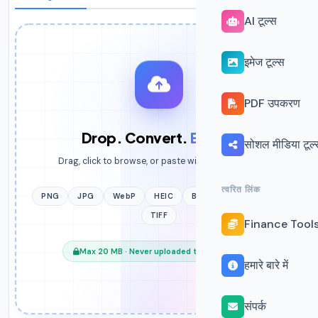
AI टूल्स
इमेज टूल्स
PDF उपकरण
Drop. Convert.
Easify.
सोशल मीडिया टूल्
Drag, click to browse, or paste with
+
Ctrl
V
त्वरित लिंक
PNG
JPG
WebP
HEIC
BMP
GIF
SVG
TIFF
Finance Tool
Max 20 MB · Never uploaded to any server
हमारे बारे में
संपर्क