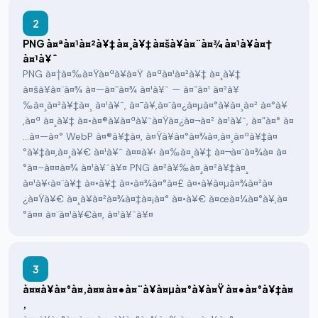
2
PNG à¤ªà¤¹à¤²à¥‡ à¤¸à¥‡ à¤šà¥à¤¨à¤¾ à¤¹à¥à¤†
à¤¹à¥ˆ
PNG à¤†à¤‰à¤Ÿà¤ªà¥à¤Ÿ à¤ªà¤¹à¤²à¥‡ à¤¸à¥‡
à¤šà¥à¤¨à¤¾ à¤—à¤¯à¤¾ à¤¹à¥ˆ — à¤¯à¤¹ à¤²à¥
‰à¤¸à¤²à¥‡à¤¸ à¤¹à¥ˆ, à¤¯à¥‚à¤¨à¤¿à¤µà¤°à¥à¤¸à¤² à¤°à¥
‚à¤ª à¤¸à¥‡ à¤•à¤®à¥à¤ªà¥ˆà¤Ÿà¤¿à¤¬à¤² à¤¹à¥ˆ, à¤”à¤° à¤
…à¤—à¤° WebP à¤®à¥‡à¤‚ à¤Ÿà¥à¤°à¤¾à¤‚à¤¸à¤ªà¥‡à¤
°à¥‡à¤‚à¤¸à¥€ à¤¹à¥ˆ à¤¤à¥‹ à¤‰à¤¸à¥‡ à¤¬à¤¨à¤¾à¤ à¤
°à¤–à¤¤à¤¾ à¤¹à¥ˆà¥¤ PNG à¤²à¥‰à¤¸à¤²à¥‡à¤¸
à¤¹à¥‹à¤¨à¥‡ à¤•à¥‡ à¤•à¤¾à¤°à¤£ à¤•à¥à¤µà¤¾à¤²à¤
¿à¤Ÿà¥€ à¤¸à¥à¤²à¤¾à¤‡à¤¡à¤° à¤•à¥€ à¤œà¤¼à¤°à¥‚à¤
°à¤¤ à¤¨à¤¹à¥€à¤‚ à¤¹à¥ˆà¥¤
3
à¤¤à¥à¤°à¤‚à¤¤ à¤•à¤¨à¥à¤µà¤°à¥à¤Ÿ à¤•à¤°à¥‡à¤
‚