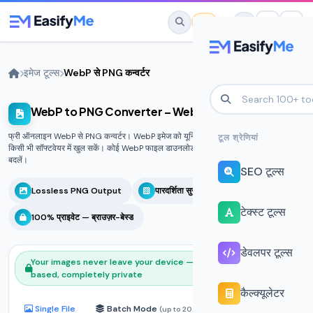
मुख्य सामग्री पर जाएं
इमेज टूल्स
WebP से PNG कन्वर्टर
WebP to PNG Converter – WebP se PNG Online
No favorites yet.
Star any tool to save it here for quick
फ्री ऑनलाइन WebP से PNG कन्वर्टर। WebP इमेज को यूनिवर्सल PNG फॉर्मेट में बदलें ताकि वे
टूल श्रेणियां
access.
किसी भी सॉफ्टवेयर में खुल सकें। कोई WebP फाइल डाउनलोड की है जो खुल नहीं रही? इसे तुरंत
बदलें।
SEO टूल्स
Lossless PNG Output
पारदर्शिता सुरक्षित
टेक्स्ट टूल्स
100% प्राइवेट — ब्राउज़र-बेस्ड
डेवलपर टूल्स
Your images never leave your device — 100% browser-
based, completely private
कैल्‍क्‍यूलेटर
Single File
Batch Mode
(up to 20)