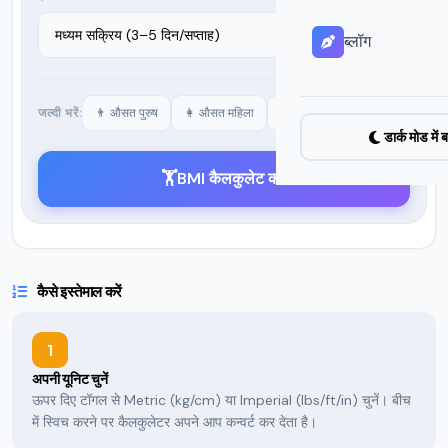
ब्लॉग
जल्दी भरें:
👨 औसत पुरुष
👩 औसत महिला
✕ साफ़ करें
डार्क मोड में ब
🏋️
BMI कैलकुलेट करें
कैसे इस्तेमाल करें
1
अपनी यूनिट चुनें
ऊपर दिए टॉगल से Metric (kg/cm) या Imperial (lbs/ft/in) चुनें। बीच
में स्विच करने पर कैलकुलेटर अपने आप कन्वर्ट कर देता है।