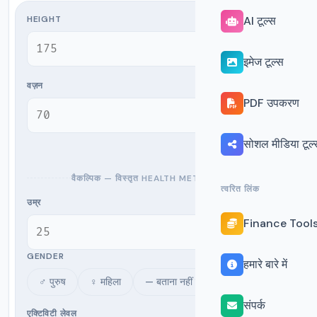
HEIGHT
AI टूल्स
cm
इमेज टूल्स
वज़न
PDF उपकरण
kg
सोशल मीडिया टूल्
वैकल्पिक — विस्तृत HEALTH METRICS के लिए
त्वरित लिंक
उम्र
Finance Tool
yrs
GENDER
हमारे बारे में
♂ पुरुष
♀ महिला
— बताना नहीं चाहते
संपर्क
एक्टिविटी लेवल