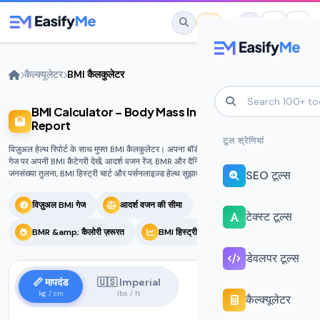
मुख्य सामग्री पर जाएं
कैल्‍क्‍यूलेटर
BMI कैलकुलेटर
BMI Calculator – Body Mass Index aur Health
No favorites yet.
Report
Star any tool to save it here for quick
टूल श्रेणियां
विज़ुअल हेल्थ रिपोर्ट के साथ मुफ्त BMI कैलकुलेटर। अपना बॉडी मास इंडेक्स कैलकुलेट करें, एनिमेटेड
access.
गेज पर अपनी BMI कैटेगरी देखें, आदर्श वजन रेंज, BMR और दैनिक कैलोरी ज़रूरत, बॉडी फैट अनुमान,
SEO टूल्स
जनसंख्या तुलना, BMI हिस्ट्री चार्ट और पर्सनलाइज़्ड हेल्थ सुझाव पाएं।
विज़ुअल BMI गेज
आदर्श वजन की सीमा
टेक्स्ट टूल्स
BMR &amp; कैलोरी ज़रूरत
BMI हिस्ट्री ट्रैकर
डेवलपर टूल्स
📏 मापदंड
🇺🇸 Imperial
kg / cm
lbs / ft
कैल्‍क्‍यूलेटर