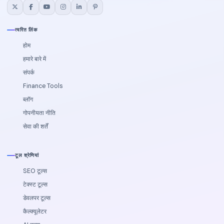
त्वरित लिंक
होम
हमारे बारे में
संपर्क
Finance Tools
ब्लॉग
गोपनीयता नीति
सेवा की शर्तें
टूल श्रेणियां
SEO टूल्स
टेक्स्ट टूल्स
डेवलपर टूल्स
कैल्‍क्‍यूलेटर