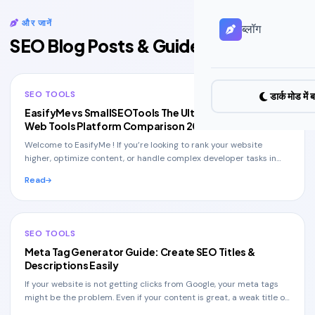
और जानें
ब्लॉग
All Blog Posts
SEO Blog Posts & Guides
SEO TOOLS
डार्क मोड में ब
EasifyMe vs SmallSEOTools The Ultimate Free SEO &
Web Tools Platform Comparison 2026
Welcome to EasifyMe ! If you’re looking to rank your website
higher, optimize content, or handle complex developer tasks in
seconds without spending a dime , th
Read
SEO TOOLS
Meta Tag Generator Guide: Create SEO Titles &
Descriptions Easily
If your website is not getting clicks from Google, your meta tags
might be the problem. Even if your content is great, a weak title or
description can stop user