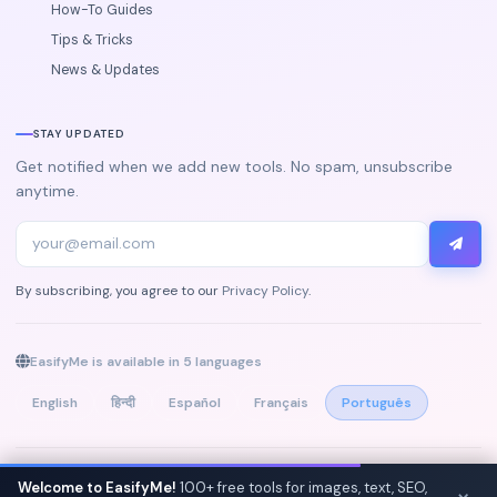
How-To Guides
Tips & Tricks
News & Updates
STAY UPDATED
Get notified when we add new tools. No spam, unsubscribe
anytime.
By subscribing, you agree to our
Privacy Policy
.
EasifyMe is available in 5 languages
English
हिन्दी
Español
Français
Português
© 2026 EasifyMe. All rights reserved. Made with
♥
for the internet.
Welcome to EasifyMe!
100+ free tools for images, text, SEO,