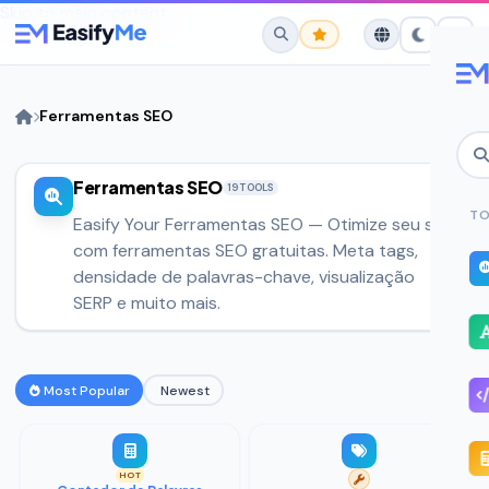
Skip to main content
Ferramentas SEO
Ferramentas SEO
No favorites yet.
19 TOOLS
Star any tool to save it here for quick
TO
Easify Your Ferramentas SEO — Otimize seu site
access.
com ferramentas SEO gratuitas. Meta tags,
densidade de palavras-chave, visualização
SERP e muito mais.
Most Popular
Newest
HOT