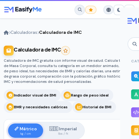
Ir al contenido principal
Calculadoras
Calculadora de IMC
Calculadora de IMC
No favorites yet.
Star any tool to save it here for quick
Calculadora de IMC gratuita con informe visual de salud. Calcula tu Índice
CAT
access.
de Masa Corporal, consulta tu categoría en un medidor animado, tu rango
de peso ideal, tus necesidades de BMR y calorías diarias, una estimación
de grasa corporal, comparación con la población, gráfico histórico de
IMC y recomendaciones de salud personalizadas.
Indicador visual de BMI
Rango de peso ideal
BMR y necesidades calóricas
Historial de BMI
📏 Métrico
🇺🇸 Imperial
kg / cm
lbs / ft