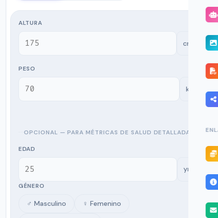
ALTURA
cm
PESO
kg
ENL
OPCIONAL — PARA MÉTRICAS DE SALUD DETALLADAS
EDAD
yrs
GÉNERO
♂ Masculino
♀ Femenino