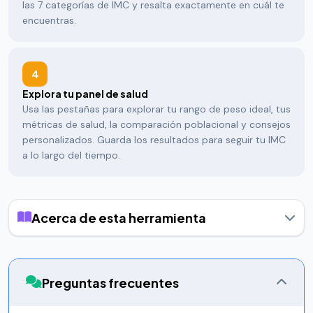
las 7 categorías de IMC y resalta exactamente en cuál te
encuentras.
4
Explora tu panel de salud
Usa las pestañas para explorar tu rango de peso ideal, tus
métricas de salud, la comparación poblacional y consejos
personalizados. Guarda los resultados para seguir tu IMC
a lo largo del tiempo.
Acerca de esta herramienta
El Índice de Masa Corporal (IMC) es una medida numérica
sencilla de la grasa corporal basada en la altura y el peso de
una persona, desarrollada por el matemático belga Adolphe
Preguntas frecuentes
Quetelet en la década de 1830 y adoptada más tarde por la
Organización Mundial de la Salud como herramienta de
cribado a nivel poblacional. La fórmula es IMC = peso (kg) ÷