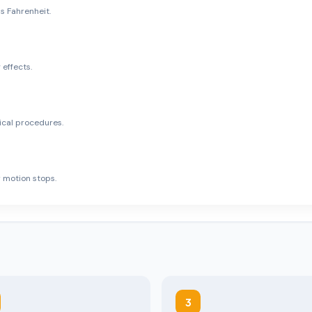
s Fahrenheit.
 effects.
ical procedures.
 motion stops.
3