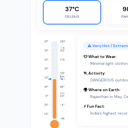
37°C
9
CELSIUS
FAH
120°
248°F
⚠️ Very Hot / Extre
💧 Boil
100°
212°F
👕 What to Wear:
80°
176°F
Minimal light cloth
60°
🏃 Activity:
122°F
🌡 Body
40°
98.6°F
DANGEROUS outdoors
20°
68°F
🌍 Where on Earth:
❄️ Freeze
Rajasthan in May, D
0°
32°F
-20°
-4°F
⚡ Fun Fact:
India’s highest reco
-40°
-58°F