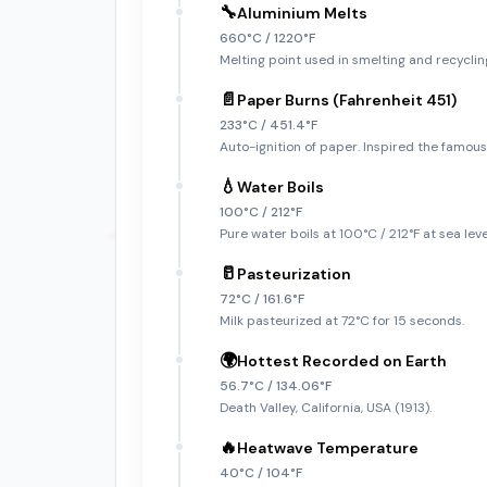
🔧
Aluminium Melts
660°C / 1220°F
Melting point used in smelting and recyclin
📄
Paper Burns (Fahrenheit 451)
233°C / 451.4°F
Auto-ignition of paper. Inspired the famous
💧
Water Boils
100°C / 212°F
Pure water boils at 100°C / 212°F at sea leve
🥛
Pasteurization
72°C / 161.6°F
Milk pasteurized at 72°C for 15 seconds.
🌍
Hottest Recorded on Earth
56.7°C / 134.06°F
Death Valley, California, USA (1913).
🔥
Heatwave Temperature
40°C / 104°F