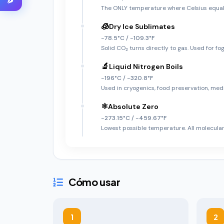
The ONLY temperature where Celsius equal
🧊
Dry Ice Sublimates
-78.5°C / -109.3°F
Solid CO₂ turns directly to gas. Used for fog
🔬
Liquid Nitrogen Boils
-196°C / -320.8°F
Used in cryogenics, food preservation, med
⚛️
Absolute Zero
-273.15°C / -459.67°F
Lowest possible temperature. All molecular
Cómo usar
1
2