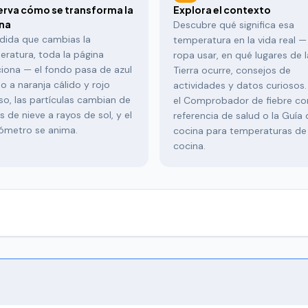
rva cómo se transforma la
Explora el contexto
na
Descubre qué significa esa
dida que cambias la
temperatura en la vida real —
ratura, toda la página
ropa usar, en qué lugares de l
iona — el fondo pasa de azul
Tierra ocurre, consejos de
o a naranja cálido y rojo
actividades y datos curiosos.
so, las partículas cambian de
el Comprobador de fiebre c
 de nieve a rayos de sol, y el
referencia de salud o la Guía 
ómetro se anima.
cocina para temperaturas de
cocina.
cálculos diarios más comunes en el mundo, ya sea que estés viajando
quieras revisar la fiebre de tu hijo. Esta herramienta convierte al 