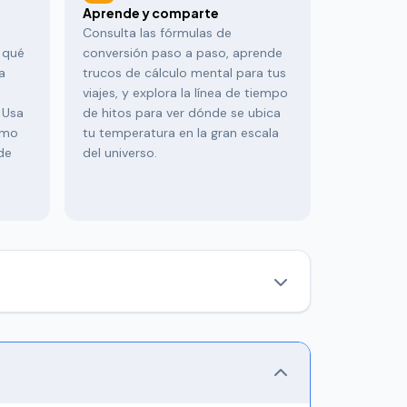
Aprende y comparte
Consulta las fórmulas de
 qué
conversión paso a paso, aprende
a
trucos de cálculo mental para tus
viajes, y explora la línea de tiempo
 Usa
de hitos para ver dónde se ubica
omo
tu temperatura en la gran escala
de
del universo.
 y consultando el clima en otro país, sigas una
instante entre las cinco escalas de temperatura