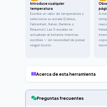
Introduce cualquier
Obse
temperatura
pági
Escribe un valor de temperatura y
A me
selecciona su escala (Celsius,
tempe
Fahrenheit, Kelvin, Rankine o
reacc
Réaumur). Las 5 escalas se
helad
actualizan al instante mientras
inten
escribes — sin necesidad de pulsar
copos
ningún botón.
term
Acerca de esta herramienta
La
conversión de temperatura
es uno de los 
receta de otra región, estudies termodinámica o 
más importantes.
Preguntas frecuentes
Las cinco escalas