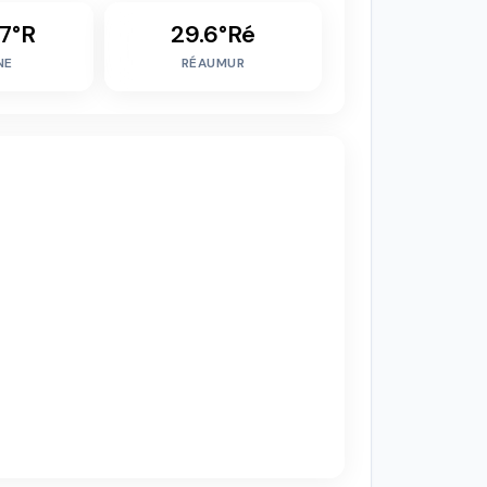
7°R
29.6°Ré
NE
RÉAUMUR