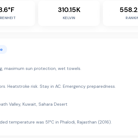
8.6°F
310.15K
558.2
RENHEIT
KELVIN
RANKI
me
ing, maximum sun protection, wet towels.
. Heatstroke risk. Stay in AC. Emergency preparedness.
eath Valley, Kuwait, Sahara Desert
rded temperature was 51°C in Phalodi, Rajasthan (2016).