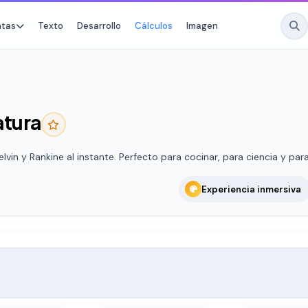
ntas
Texto
Desarrollo
Cálculos
Imagen
atura
No fav
Star any tool to 
a
vin y Rankine al instante. Perfecto para cocinar, para ciencia y para 
Experiencia inmersiva