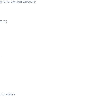
 for prolonged exposure.
2°C).
.
rd pressure.