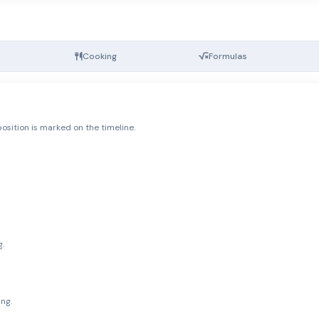
Cooking
Formulas
osition is marked on the timeline.
g.
ng.