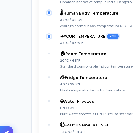
Common heatwave temp in India. Dangerous
🌡️
Human Body Temperature
37°C / 98.6°F
Average normal body temperature (36.1–37.
→
YOUR TEMPERATURE
YOU
37°C / 98.6°F
🏠
Room Temperature
20°C / 68°F
Standard comfortable indoor temperature
🧊
Fridge Temperature
4°C / 39.2°F
Ideal refrigerator temp for food safety.
❄️
Water Freezes
0°C / 32°F
Pure water freezes at 0°C / 32°F at standa
🤯
-40° = Same in C & F!
-40°C / -40°F