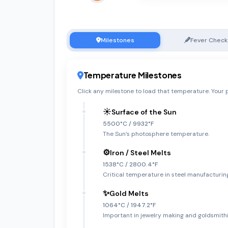
Milestones
Fever Check
Temperature Milestones
Click any milestone to load that temperature. Your p
☀️
Surface of the Sun
5500°C / 9932°F
The Sun’s photosphere temperature.
⚙️
Iron / Steel Melts
1538°C / 2800.4°F
Critical temperature in steel manufacturin
✨
Gold Melts
1064°C / 1947.2°F
Important in jewelry making and goldsmithi