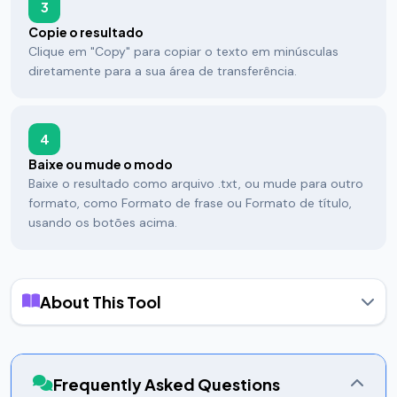
3
Copie o resultado
Clique em "Copy" para copiar o texto em minúsculas
diretamente para a sua área de transferência.
4
Baixe ou mude o modo
Baixe o resultado como arquivo .txt, ou mude para outro
formato, como Formato de frase ou Formato de título,
usando os botões acima.
About This Tool
O que é um conversor para minúsculas?
Um conversor para minúsculas transforma
instantaneamente cada letra maiúscula do seu texto no seu
Frequently Asked Questions
equivalente em minúscula. Números, pontuação, espaços e