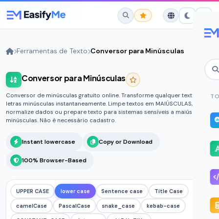
Skip to main content
Ferramentas de Texto
Conversor para Minúsculas
Conversor para Minúsculas
No favorites yet.
Star any tool to save it here for quick
Conversor de minúsculas gratuito online. Transforme qualquer texto em
TO
access.
letras minúsculas instantaneamente. Limpe textos em MAIÚSCULAS,
normalize dados ou prepare texto para sistemas sensíveis a maiúsculas e
minúsculas. Não é necessário cadastro.
Instant lowercase
Copy or Download
100% Browser-Based
UPPER CASE
lower case
Sentence case
Title Case
camelCase
PascalCase
snake_case
kebab-case