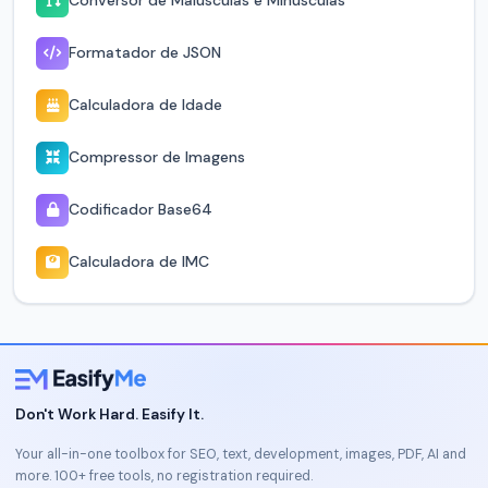
Conversor de Maiúsculas e Minúsculas
duas datas do calendário, em anos, meses, dias e todas as
unidades menores. Perfeito para planejamento de projetos,
Formatador de JSON
prazos legais e pesquisa histórica.
Privacidade
Calculadora de Idade
Todos os cálculos são feitos inteiramente no seu navegador,
usando JavaScript. Nenhuma informação de data é enviada a
Compressor de Imagens
um servidor, armazenada ou registrada. Seus dados
permanecem no seu dispositivo.
Codificador Base64
Calculadora de IMC
Don't Work Hard. Easify It.
Your all-in-one toolbox for SEO, text, development, images, PDF, AI and
more. 100+ free tools, no registration required.