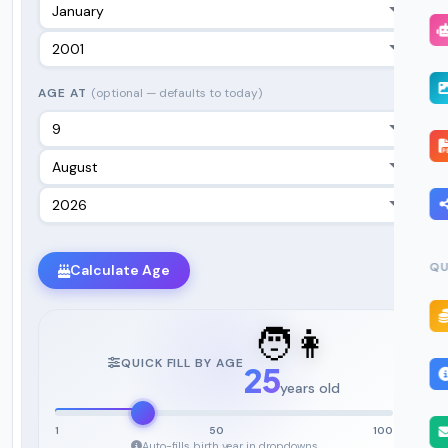
AGE AT
(optional — defaults to today)
QU
Calculate Age
🧑
👩
QUICK FILL BY AGE
25
years old
1
50
100
Auto-fills birth year in dropdowns