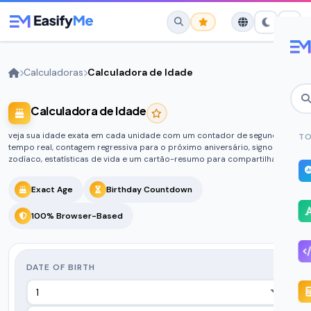
Skip to main content
Calculadoras
Calculadora de Idade
Calculadora de Idade
No favorites yet.
Star any tool to save it here for quick
veja sua idade exata em cada unidade com um contador de segundos em
TO
access.
tempo real, contagem regressiva para o próximo aniversário, signo do
zodíaco, estatísticas de vida e um cartão-resumo para compartilhar.
Exact Age
Birthday Countdown
100% Browser-Based
DATE OF BIRTH