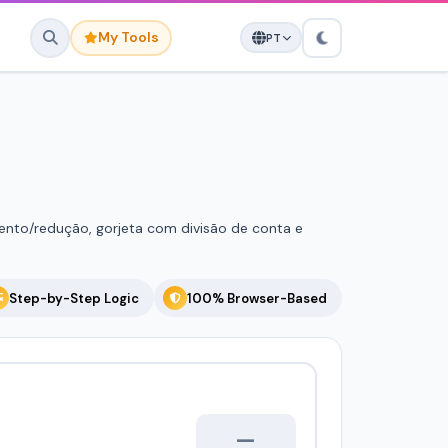
My Tools
PT
avorites yet.
o save it here for quick
access.
ento/redução, gorjeta com divisão de conta e
Step-by-Step Logic
100% Browser-Based
—