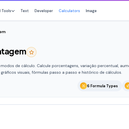
l Tools
Text
Developer
Calculators
Image
gem
entagem
No f
Star any tool t
modos de cálculo. Calcule porcentagens, variação percentual, aum
áficos visuais, fórmulas passo a passo e histórico de cálculos.
6 Formula Types