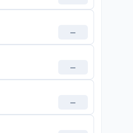
—
—
—