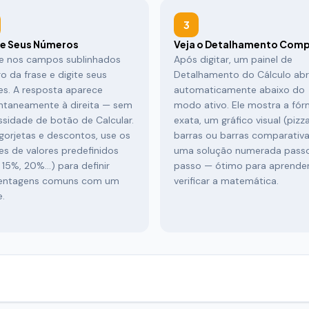
3
te Seus Números
Veja o Detalhamento Comp
ue nos campos sublinhados
Após digitar, um painel de
o da frase e digite seus
Detalhamento do Cálculo ab
es. A resposta aparece
automaticamente abaixo do
antaneamente à direita — sem
modo ativo. Ele mostra a fór
sidade de botão de Calcular.
exata, um gráfico visual (pizza
gorjetas e descontos, use os
barras ou barras comparativa
s de valores predefinidos
uma solução numerada pass
 15%, 20%…) para definir
passo — ótimo para aprende
entagens comuns com um
verificar a matemática.
e.