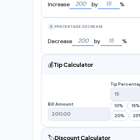
Increase
by
%
6
PERCENTAGE DECREASE
Decrease
by
%
💰
Tip Calculator
Tip Percenta
Bill Amount
10%
15%
20%
25
🏷️
Discount Calculator