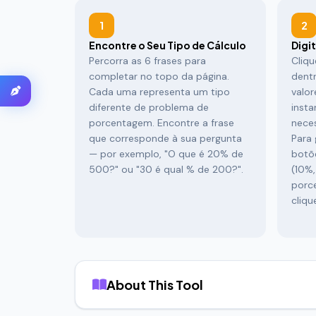
1
2
Encontre o Seu Tipo de Cálculo
Digi
Percorra as 6 frases para
Cliq
completar no topo da página.
dentr
Cada uma representa um tipo
valor
diferente de problema de
inst
porcentagem. Encontre a frase
neces
que corresponde à sua pergunta
Para 
— por exemplo, "O que é 20% de
botõe
500?" ou "30 é qual % de 200?".
(10%,
porc
cliqu
About This Tool