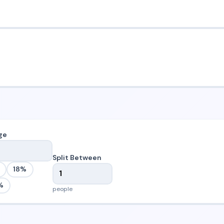
ge
Split Between
18%
%
people