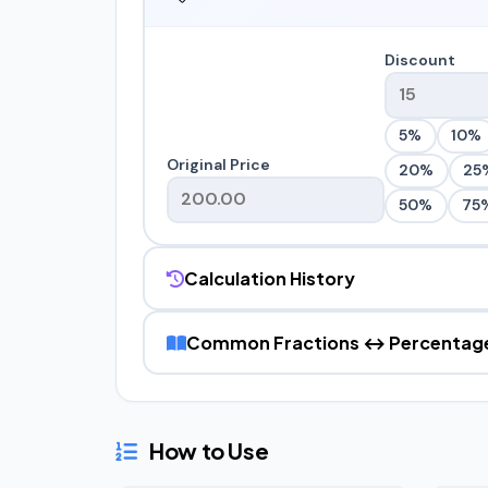
Discount
5%
10%
Original Price
20%
25
50%
75
Calculation History
Common Fractions ↔ Percentage
How to Use