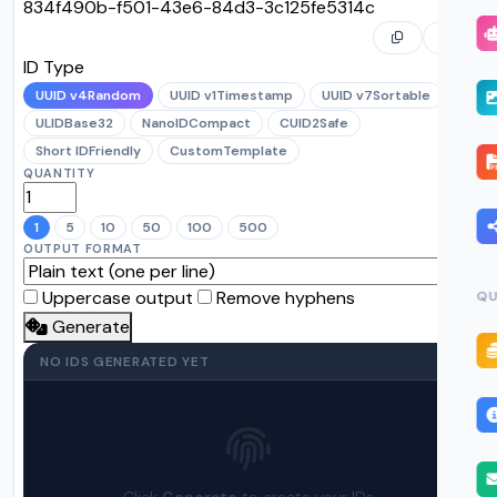
834f490b-f501-43e6-84d3-3c125fe5314c
ID Type
UUID v4
Random
UUID v1
Timestamp
UUID v7
Sortable
ULID
Base32
NanoID
Compact
CUID2
Safe
Short ID
Friendly
Custom
Template
QUANTITY
1
5
10
50
100
500
OUTPUT FORMAT
Uppercase output
Remove hyphens
QU
Generate
NO IDS GENERATED YET