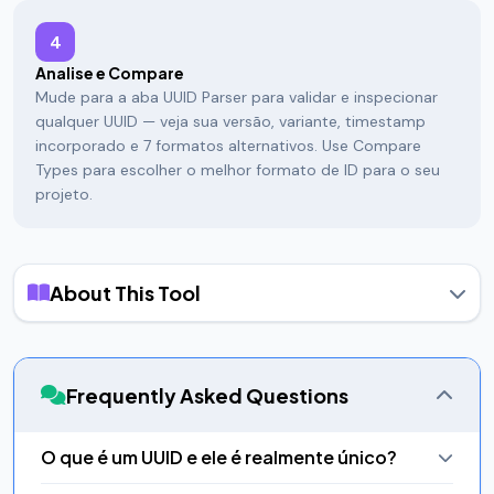
4
Analise e Compare
Mude para a aba UUID Parser para validar e inspecionar
qualquer UUID — veja sua versão, variante, timestamp
incorporado e 7 formatos alternativos. Use Compare
Types para escolher o melhor formato de ID para o seu
projeto.
About This Tool
O Que São UUIDs e Por Que Eles Importam?
Um UUID (Universally Unique Identifier), também chamado de
GUID (Globally Unique Identifier), é um identificador de 128
Frequently Asked Questions
bits padronizado pela RFC 4122. A garantia central é que um
UUID gerado de forma independente em qualquer máquina
nunca colidirá com outro UUID, sem necessidade de
O que é um UUID e ele é realmente único?
coordenação entre sistemas. Isso torna os UUIDs essenciais
Um UUID (Universally Unique Identifier) é um número de 128