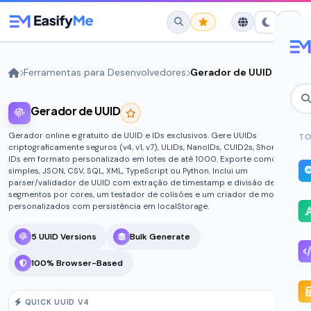
Skip to main content
Ferramentas para Desenvolvedores
Gerador de UUID
Gerador de UUID
No favorites yet.
Star any tool to save it here for quick
Gerador online e gratuito de UUID e IDs exclusivos. Gere UUIDs
TO
access.
criptograficamente seguros (v4, v1, v7), ULIDs, NanoIDs, CUID2s, Short IDs e
IDs em formato personalizado em lotes de até 1000. Exporte como texto
simples, JSON, CSV, SQL, XML, TypeScript ou Python. Inclui um
parser/validador de UUID com extração de timestamp e divisão de
segmentos por cores, um testador de colisões e um criador de modelos
personalizados com persistência em localStorage.
5 UUID Versions
Bulk Generate
100% Browser-Based
QUICK UUID V4