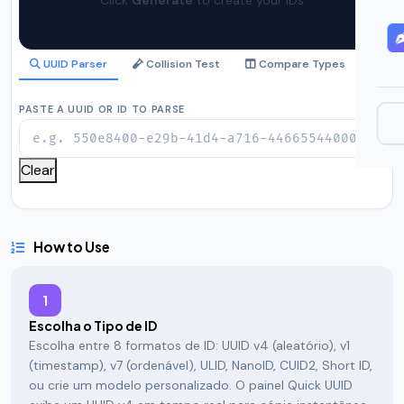
Click
Generate
to create your IDs
UUID Parser
Collision Test
Compare Types
PASTE A UUID OR ID TO PARSE
Clear
How to Use
1
Escolha o Tipo de ID
Escolha entre 8 formatos de ID: UUID v4 (aleatório), v1
(timestamp), v7 (ordenável), ULID, NanoID, CUID2, Short ID,
ou crie um modelo personalizado. O painel Quick UUID