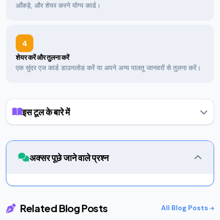
आँकड़े, और शेयर करने योग्य कार्ड।
4
शेयर करें और तुलना करें
एक सुंदर एज कार्ड डाउनलोड करें या अपने अन्य पालतू जानवरों से तुलना करें।
इस टूल के बारे में
कैट ईयर्स की गणना कैसे होती है
बिल्लियाँ पहले साल में 15 इंसानी साल और दूसरे साल तक 24 साल की हो जाती हैं,
फिर हर साल +4। हम लाइफ़स्टाइल को भी ध्यान में रखते हैं — आउटडोर बिल्लियाँ
अक्सर पूछे जाने वाले प्रश्न
लगभग 10-15% तेज़ी से बूढ़ी होती हैं।
इनडोर बनाम आउटडोर
इनडोर:
औसतन 12-18 साल
इनडोर/आउटडोर:
10-14 साल
Related Blog Posts
All Blog Posts
केवल आउटडोर:
2-5 साल