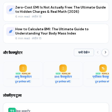
लाइफ़ स्टेज
Zero-Cost EMI Is Not Actually Free: The Ultimate Guide
to Hidden Charges & Real Math (2026)
किटन (0-1), जूनियर (1-2), एडल्ट (2-6), मैच्योर (7-10), सीनियर (11-14),
6 min read · अप्रैल 18
जेरियाट्रिक (15+)। हर स्टेज की पोषण और स्वास्थ्य संबंधी ज़रूरतें अलग होती हैं, जो
हमारी हेल्थ गाइड में दिखाई गई हैं।
How to Calculate BMI: The Ultimate Guide to
Understanding Your Body Mass Index
6 min read · अप्रैल 15
और कैल्‍क्‍यूलेटर
सभी देखें
NEW
POPULAR
NEW
POPULAR
NEW
POPULAR
आयु कैलकुलेटर
BMI कैलकुलेटर
प्रतिशत कैलकुले
टूल इस्तेमाल करें
टूल इस्तेमाल करें
टूल इस्तेमाल करें
लोकप्रिय टूल्स
केस कन्वर्टर