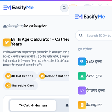
मुख्य सामग्री पर जाएं
कैल्‍क्‍यूलेटर
कैट एज कैलकुलेटर
Billi ki Age Calculator – Cat Years to Human
No favorites yet.
Years
Star any tool to save it here for quick
टूल श्रेणियां
इनडोर/आउटडोर लाइफस्टाइल एडजस्टमेंट के साथ मुफ्त कैट एज कैलकुलेटर। आउटडोर बिल्लियां
access.
10-15% तेज़ी से उम्र बढ़ाती हैं। 30 कैट ब्रीड खोजें, 6 लाइफ स्टेज (किटन से जेरियाट्रिक तक)
SEO टूल्स
देखें, हर स्टेज के लिए हेल्थ टिप्स पाएं, मजेदार आंकड़े (हार्टबीट, झपकी, पररिंग सेशन) देखें और एक
शेयरेबल पेट एज कार्ड डाउनलोड करें।
टेक्स्ट टूल्स
30 Cat Breeds
Indoor / Outdoor
Health Guide
Shareable Card
डेवलपर टूल्स
कैल्‍क्‍यूलेटर
🐾 Cat → Human
👤 Human → Cat