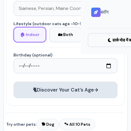
ब्लॉग
Lifestyle
(outdoor cats age ~10-15% faster)
🏠 Indoor
🏡 Both
🌳 Outdoor
डार्क मोड में ब
Birthday
(optional)
🐈
Discover Your Cat’s Age
→
Try other pets:
🐕 Dog
🐾 All 10 Pets