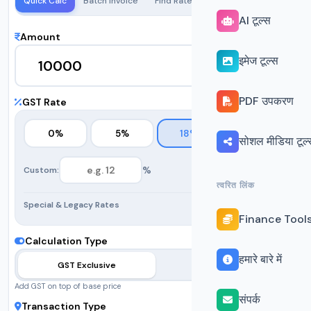
Quick Calc
Batch Invoice
Find Rate
Old vs New
ITC
R
AI टूल्स
Amount
इमेज टूल्स
PDF उपकरण
GST Rate
0%
5%
18%
40%
सोशल मीडिया टूल्
%
Custom:
त्वरित लिंक
Special & Legacy Rates
Finance Tool
Calculation Type
हमारे बारे में
GST Exclusive
GST Inclusive
Add GST on top of base price
संपर्क
Transaction Type