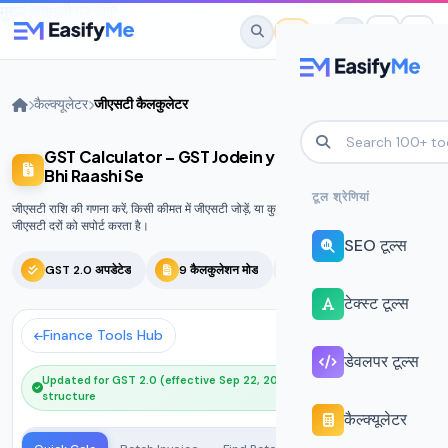
मुख्य सामग्री पर जाएं
कैल्‍क्‍यूलेटर
जीएसटी कैलकुलेटर
GST Calculator – GST Jodein ya Hatayein Kisi
No favorites yet.
Bhi Raashi Se
Star any tool to save it here for quick
टूल श्रेणियां
जीएसटी राशि की गणना करें, किसी कीमत में जीएसटी जोड़ें, या कुल राशि से जीएसटी हटाएं। कई
access.
जीएसटी दरों को सपोर्ट करता है।
SEO टूल्स
GST 2.0 अपडेटेड
9 कैलकुलेशन मोड
200+ प्रोडक्ट रेट
टेक्स्ट टूल्स
Finance Tools Hub
डेवलपर टूल्स
Updated for GST 2.0 (effective Sep 22, 2025) — New 4-slab
structure
कैल्‍क्‍यूलेटर