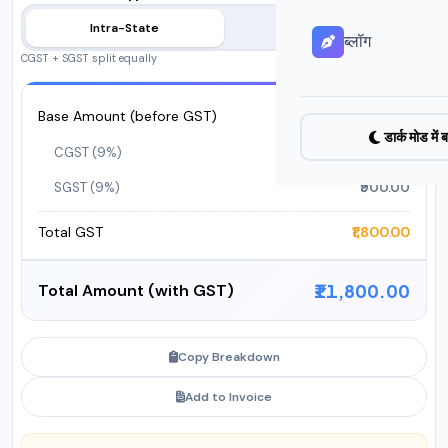
Intra-State
Inter-State
ब्लॉग
CGST + SGST split equally
Base Amount (before GST)
₹10,000.00
डार्क मोड में ब
CGST (9%)
₹900.00
SGST (9%)
₹900.00
Total GST
₹1,800.00
₹11,800.00
Total Amount (with GST)
Copy Breakdown
Add to Invoice