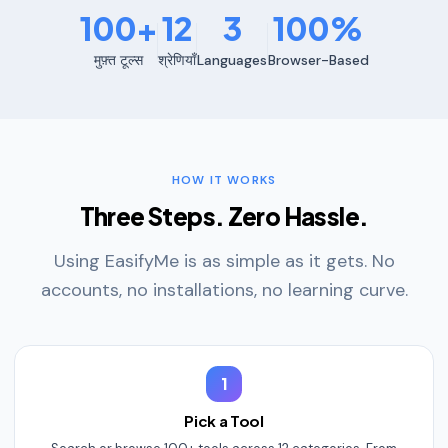
100+
12
3
100%
मुफ़्त टूल्स
श्रेणियाँ
Languages
Browser-Based
HOW IT WORKS
Three Steps. Zero Hassle.
Using EasifyMe is as simple as it gets. No
accounts, no installations, no learning curve.
1
Pick a Tool