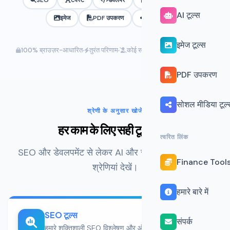
SEO
टेक्स्ट
डेवलपर
कैल्‍क्‍यूलेटर
AI
AI टूल्स
इमेज
PDF उपकरण
सोशल मीडिया
इमेज टूल्स
100% ब्राउज़र-आधारित
तुरंत परिणाम
कोई साइनअप नहीं
असीमित उपयोग
PDF उपकरण
सोशल मीडिया टूल्
श्रेणी के अनुसार खोजें
हर काम के लिए सही टूल खोजें
त्वरित लिंक
SEO और डेवलपमेंट से लेकर AI और सोशल मीडिया तक, 12
Finance Tool
श्रेणियां देखें।
हमारे बारे में
SEO टूल्स
संपर्क
हमारे शक्तिशाली SEO विश्लेषण और ऑप्टिमाइज़ेशन टूल्स से अपनी