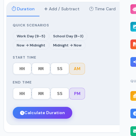
⏱️ Duration
➕ Add / Subtract
🕐 Time Card
✏️ Ex
QUICK SCENARIOS
Work Day (9–5)
School Day (8–3)
Now → Midnight
Midnight → Now
START TIME
:
:
AM
QU
END TIME
:
:
PM
Calculate Duration