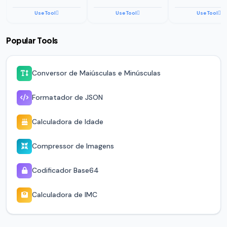
navegador. Os registros do cartão de ponto e as taxas de
pagamento nunca são enviados a nenhum servidor. Os
Use Tool
Use Tool
Use Tool
dados da sua planilha de horas permanecem no seu
dispositivo durante a sua sessão de navegador.
Popular Tools
Conversor de Maiúsculas e Minúsculas
Formatador de JSON
Calculadora de Idade
Compressor de Imagens
Codificador Base64
Calculadora de IMC