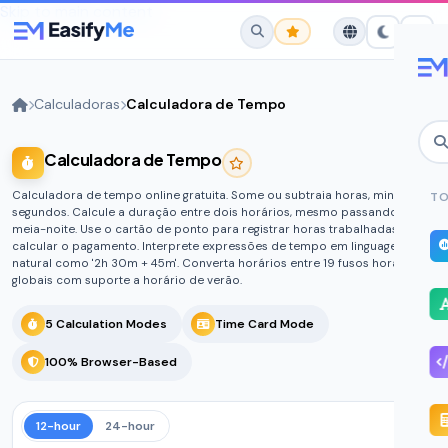
Skip to main content
Calculadoras
Calculadora de Tempo
Calculadora de Tempo
No favorites yet.
Star any tool to save it here for quick
Calculadora de tempo online gratuita. Some ou subtraia horas, minutos e
TO
access.
segundos. Calcule a duração entre dois horários, mesmo passando da
meia-noite. Use o cartão de ponto para registrar horas trabalhadas e
calcular o pagamento. Interprete expressões de tempo em linguagem
natural como '2h 30m + 45m'. Converta horários entre 19 fusos horários
globais com suporte a horário de verão.
5 Calculation Modes
Time Card Mode
100% Browser-Based
12-hour
24-hour