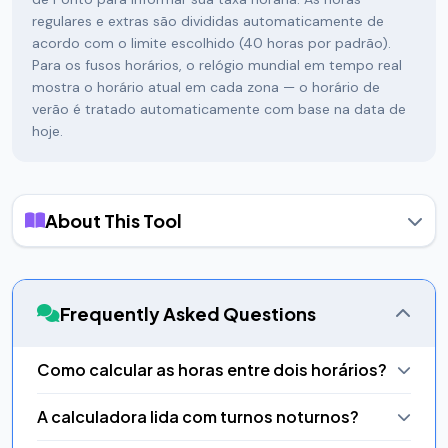
regulares e extras são divididas automaticamente de
acordo com o limite escolhido (40 horas por padrão).
Para os fusos horários, o relógio mundial em tempo real
mostra o horário atual em cada zona — o horário de
verão é tratado automaticamente com base na data de
hoje.
About This Tool
A Calculadora de Tempo EasifyMe é um kit completo de
cálculo de tempo, criado para todos, de freelancers que
rastreiam horas faturáveis a equipes remotas que
Frequently Asked Questions
coordenam diferentes fusos horários. Ela cobre todos os
cenários de cálculo de tempo que você encontra em um dia
de trabalho típico ou no planejamento de uma viagem.
Como calcular as horas entre dois horários?
Duração de tempo — muito mais do que horas
Use a aba Duration. Informe o horário de início e fim usando
A calculadora lida com turnos noturnos?
O modo Duração calcula a diferença exata entre dois
os campos de hora, minuto e segundo, além dos botões
horários em horas, minutos e segundos, além de horas
AM/PM. Clique em Calculate Duration para ver o resultado