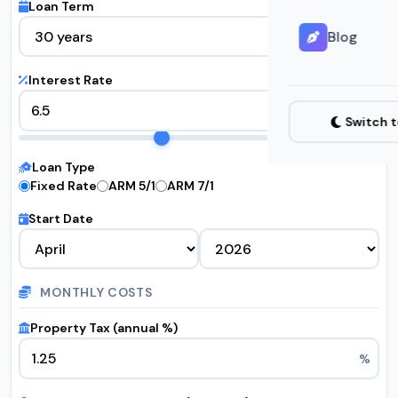
Loan Term
Blog
Interest Rate
%
Switch 
Loan Type
Fixed Rate
ARM 5/1
ARM 7/1
Start Date
MONTHLY COSTS
Property Tax (annual %)
%