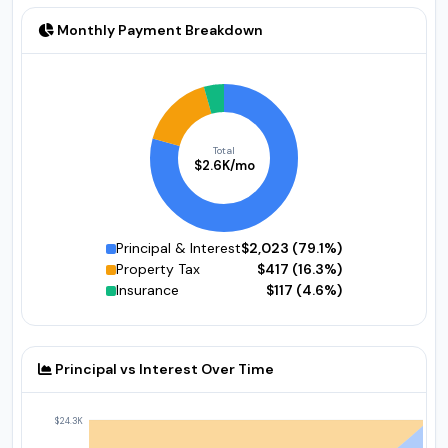
Monthly Payment Breakdown
Total
$2.6K/mo
Principal & Interest
$2,023 (79.1%)
Property Tax
$417 (16.3%)
Insurance
$117 (4.6%)
Principal vs Interest Over Time
$24.3K