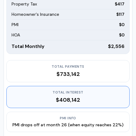
Property Tax
$417
Homeowner's Insurance
$117
PMI
$0
HOA
$0
Total Monthly
$2,556
TOTAL PAYMENTS
$733,142
TOTAL INTEREST
$408,142
PMI INFO
PMI drops off at month 26 (when equity reaches 22%)