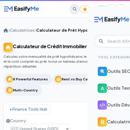
Skip to main content
Calculatrices
Calculateur de Prêt Hypothécaire
Calculateur de Crédit Immobilier
No favorites yet.
Star any tool to save it here for quick
Calculez votre mensualité de prêt hypothécaire, le total des intérêts payés
TOOL CATEGORI
access.
et le coût complet du prêt. Inclut un tableau d'amortissement et une
répartition détaillée.
Outils SE
8 Powerful Features
Rent vs Buy Calculator
Outils Tex
Multi-Country
Outils Dé
Finance Tools Hub
Country:
Calculatri