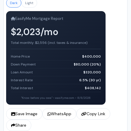
Dark
Light
EasifyMe Mortgage Report
$2,023/mo
Total monthly: $2,556 (incl. taxes & insurance)
Home Price
$400,000
Down Payment
$80,000 (20%)
Loan Amount
$320,000
Interest Rate
6.5% (30 yr)
Total Interest
$408,142
"Know before you owe." • easifyme.com • 8/8/2026
Save Image
WhatsApp
Copy Link
Share