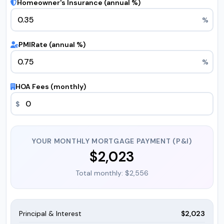
Homeowner's Insurance (annual %)
%
PMI
Rate (annual %)
%
HOA Fees (monthly)
$
YOUR MONTHLY MORTGAGE PAYMENT (P&I)
$2,023
Total monthly: $2,556
Principal & Interest
$2,023